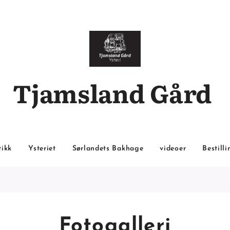
Tjamsland Gård
tikk
Ysteriet
Sørlandets Bakhage
videoer
Bestilli
Fotogalleri